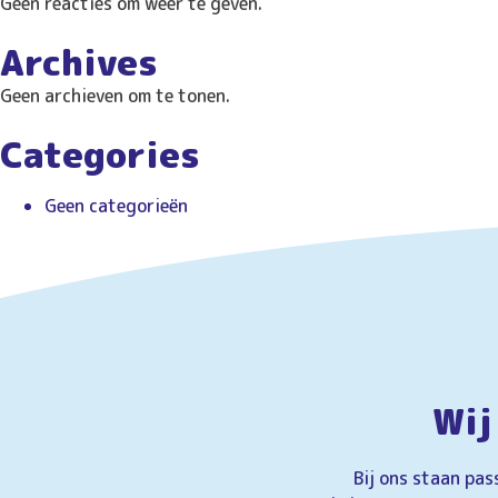
Geen reacties om weer te geven.
r
:
Archives
Geen archieven om te tonen.
Categories
Geen categorieën
Wij
Bij ons staan pas