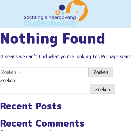
Nothing Found
It seems we can’t find what you’re looking for. Perhaps sear
Z
o
Zoeken
e
Zoeken
k
e
Recent Posts
n
n
a
Recent Comments
a