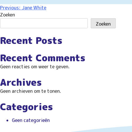
B
Previous:
Jane White
Zoeken
e
Zoeken
r
i
Recent Posts
c
Recent Comments
h
Geen reacties om weer te geven.
t
n
Archives
a
Geen archieven om te tonen.
v
Categories
i
g
Geen categorieën