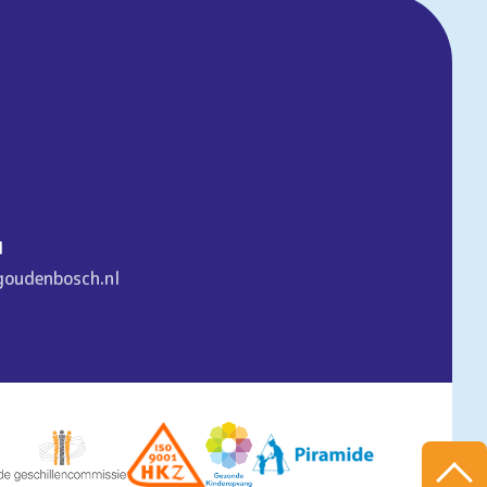
1
goudenbosch.nl