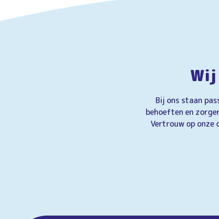
a
t
i
e
Wij
Bij ons staan pas
behoeften en zorgen 
Vertrouw op onze d